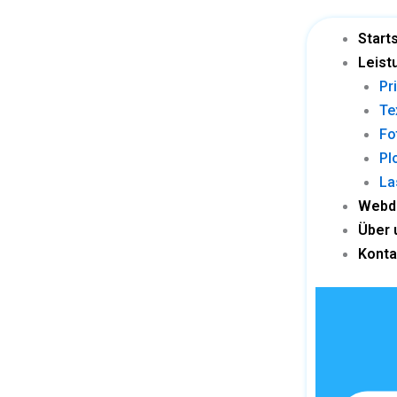
Skip
to
Start
content
Leist
Pr
Te
Fo
Pl
La
Webd
Über 
Konta