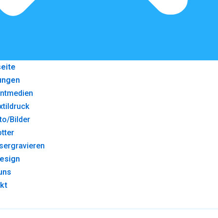
seite
ungen
intmedien
xtildruck
to/Bilder
otter
sergravieren
esign
uns
kt