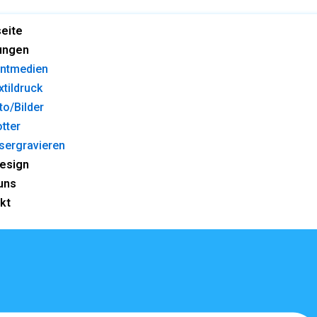
seite
ungen
intmedien
xtildruck
to/Bilder
otter
sergravieren
esign
uns
kt