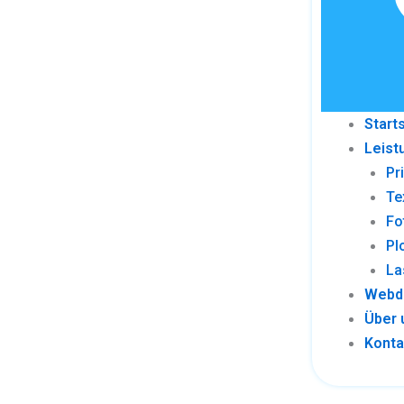
Start
Leist
Pr
Te
Fo
Pl
La
Webd
Über 
Konta