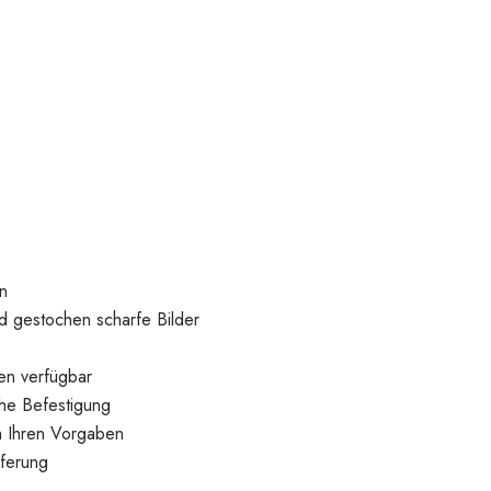
n
d gestochen scharfe Bilder
en verfügbar
he Befestigung
h Ihren Vorgaben
eferung