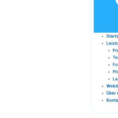
Start
Leist
Pr
Te
Fo
Pl
La
Webd
Über 
Konta