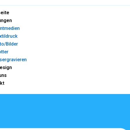
seite
ungen
intmedien
xtildruck
to/Bilder
otter
sergravieren
esign
uns
kt