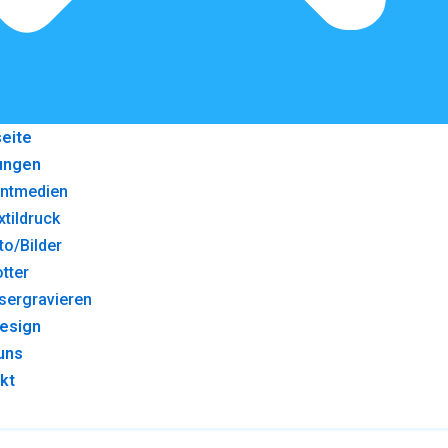
seite
ungen
intmedien
xtildruck
to/Bilder
otter
sergravieren
esign
uns
kt