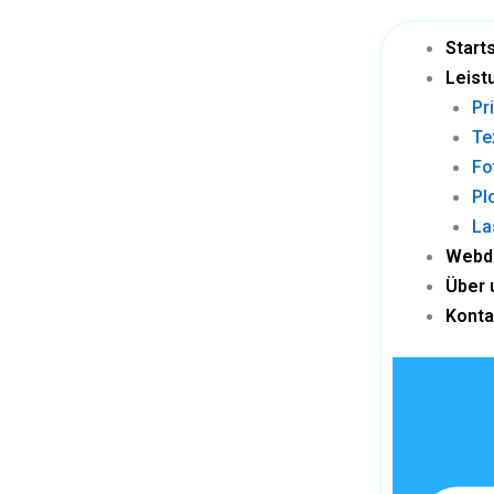
Skip
to
Start
content
Leist
Pr
Te
Fo
Pl
La
Webd
Über 
Konta