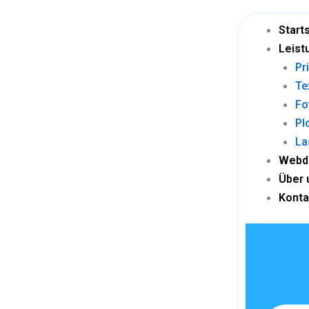
Skip
to
Start
content
Leist
Pr
Te
Fo
Pl
La
Webd
Über 
Konta