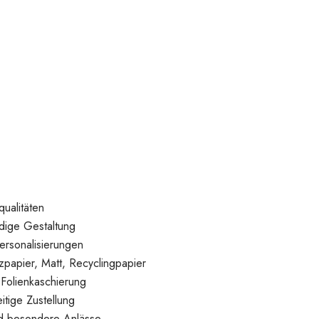
ualitäten
ndige Gestaltung
ersonalisierungen
papier, Matt, Recyclingpapier
Folienkaschierung
itige Zustellung
nd besondere Anlässe