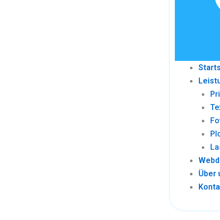
Start
Leist
Pr
Te
Fo
Pl
La
Webd
Über 
Konta