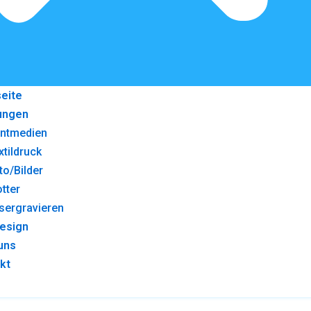
seite
ungen
intmedien
xtildruck
to/Bilder
otter
sergravieren
esign
uns
kt