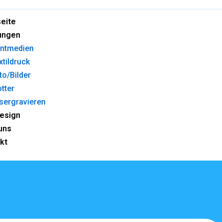
seite
ungen
intmedien
xtildruck
to/Bilder
otter
sergravieren
esign
uns
kt