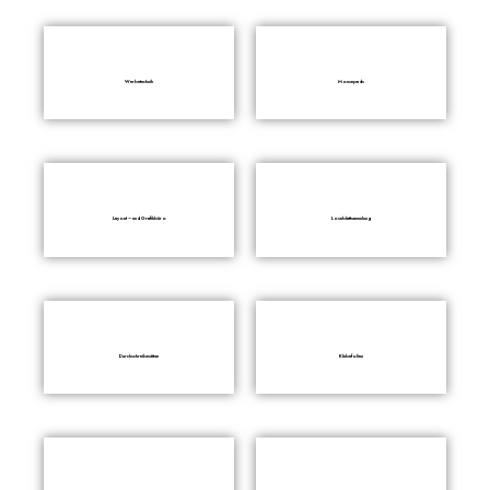
Werbetechnik
Mousepads
Layout – und Grafikbüro
Loseblattsammlung
Durchschreibesätze
Klebefolien