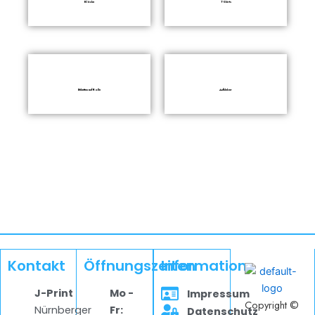
Blöcke
T-Shirts
Etiketten auf Rolle
Aufkleber
Kontakt
Öffnungszeiten
Information
J-Print
Mo -
Impressum
Copyright ©
Nürnberger
Fr:
Datenschutz