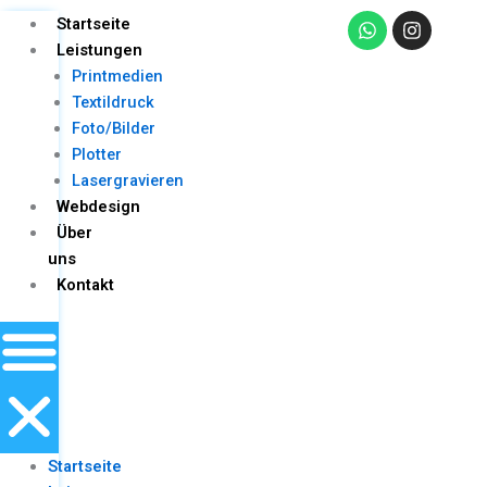
Skip
W
I
Menu
Startseite
h
n
to
Leistungen
a
s
content
Printmedien
t
t
s
a
Textildruck
a
g
Foto/Bilder
p
r
Plotter
p
a
m
Lasergravieren
Webdesign
Über
uns
Kontakt
Startseite