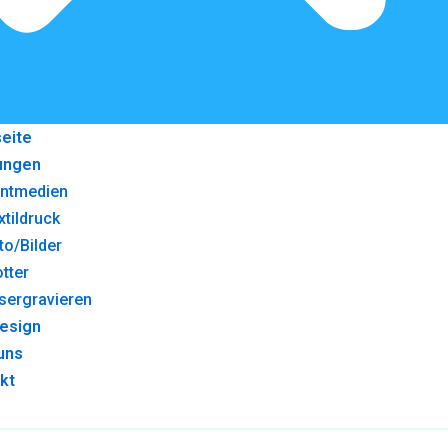
seite
ungen
intmedien
xtildruck
to/Bilder
otter
sergravieren
esign
uns
kt