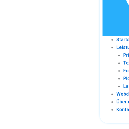
Start
Leist
Pr
Te
Fo
Pl
La
Webd
Über 
Konta