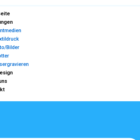
seite
ungen
intmedien
xtildruck
to/Bilder
otter
sergravieren
esign
uns
kt