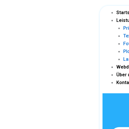
Skip
to
Start
content
Leist
Pr
Te
Fo
Pl
La
Webd
Über 
Konta