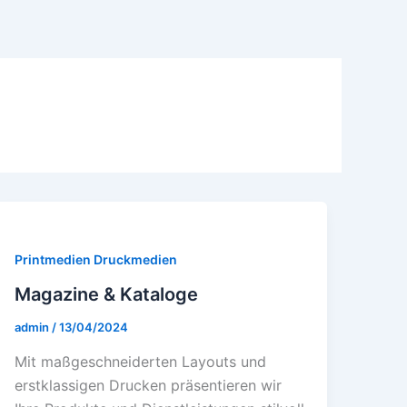
Printmedien Druckmedien
Magazine & Kataloge
admin
/
13/04/2024
Mit maßgеschnеidеrtеn Layouts und
еrstklassigеn Druckеn präsеntiеrеn wir