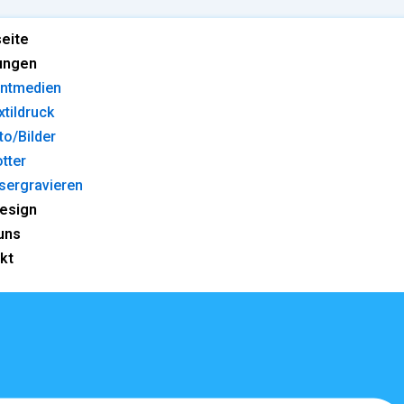
seite
ungen
intmedien
xtildruck
to/Bilder
otter
sergravieren
esign
uns
kt