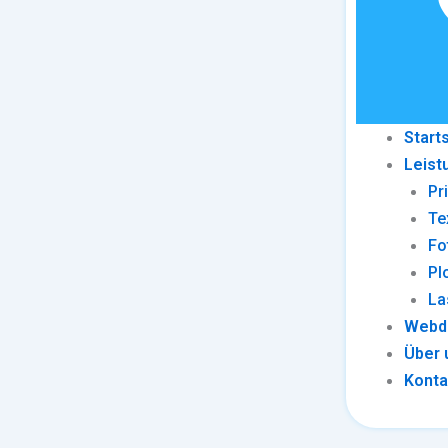
Start
Leist
Pr
Te
Fo
Pl
La
Webd
Über 
Konta