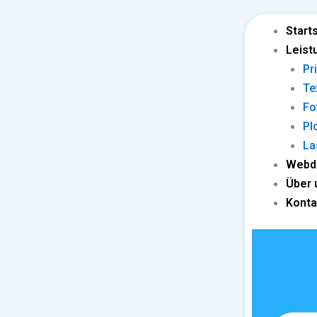
Skip
to
Start
content
Leist
Pr
Te
Fo
Pl
La
Webd
Über 
Konta