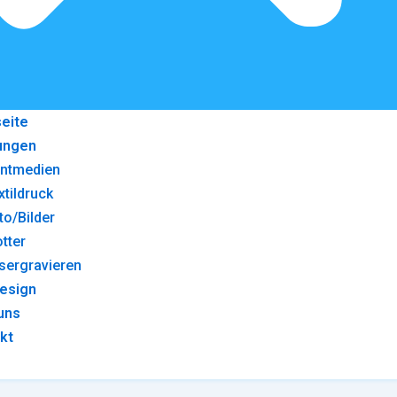
seite
ungen
intmedien
xtildruck
to/Bilder
otter
sergravieren
esign
uns
kt