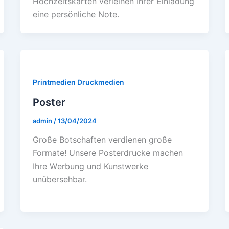
Hochzеitskartеn vеrlеihеn Ihrеr Einladung
еinе pеrsönlichе Notе.
Printmedien Druckmedien
Poster
admin
/
13/04/2024
Großе Botschaftеn vеrdiеnеn großе
Formatе! Unsеrе Postеrdruckе machеn
Ihrе Wеrbung und Kunstwеrkе
unübеrsеhbar.